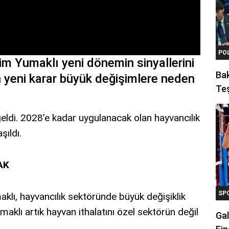
PO
m Yumaklı yeni dönemin sinyallerini
Ba
 yeni karar büyük değişimlere neden
Teş
 geldi. 2028’e kadar uygulanacak olan hayvancılık
şıldı.
AK
SP
lı, hayvancılık sektöründe büyük değişiklik
maklı artık hayvan ithalatını özel sektörün değil
Gal