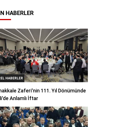
N HABERLER
REL HABERLER
akkale Zaferi'nin 111. Yıl Dönümünde
li'de Anlamlı İftar