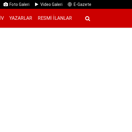
Foto Galeri
Video Galeri
E-Gazete
IV
YAZARLAR
RESMI İ̇LANLAR