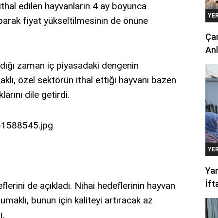
hal edilen hayvanların 4 ay boyunca
YE
parak fiyat yükseltilmesinin de önüne
Çan
Anl
ıldığı zaman iç piyasadaki dengenin
klı, özel sektörün ithal ettiği hayvanı bazen
arını dile getirdi.
YE
Yan
İft
lerini de açıkladı. Nihai hedeflerinin hayvan
umaklı, bunun için kaliteyi artıracak az
i.