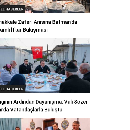
REL HABERLER
akkale Zaferi Anısına Batman'da
amlı İftar Buluşması
REL HABERLER
gının Ardından Dayanışma: Vali Sözer
arda Vatandaşlarla Buluştu