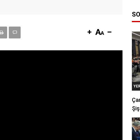
SO
YE
Çan
Şiş