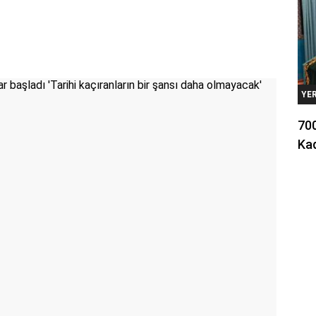
YE
700
Kad