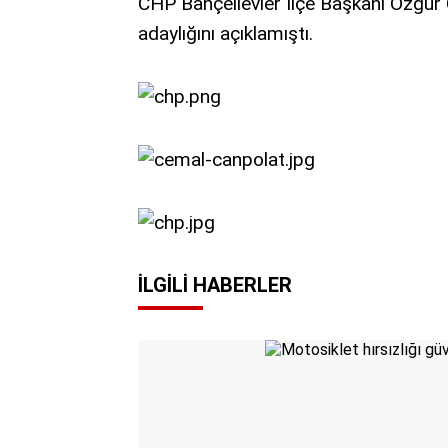
CHP Bahçelievler İlçe Başkanı Özgür Ç
adaylığını açıklamıştı.
İLGILI HABERLER