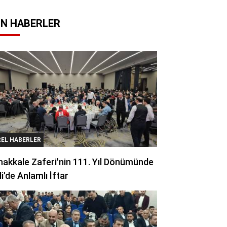
N HABERLER
REL HABERLER
akkale Zaferi'nin 111. Yıl Dönümünde
li'de Anlamlı İftar