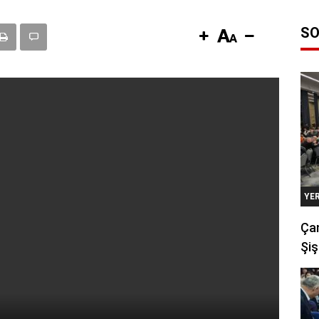
SO
YE
Çan
Şiş