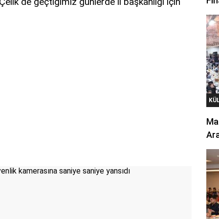
Fin
elik de geçtiğimiz günlerde il başkanlığı için
KÜ
Mar
Ara