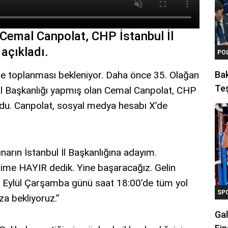
 Cemal Canpolat, CHP İstanbul İl
açıkladı.
PO
’de toplanması bekleniyor. Daha önce 35. Olağan
Ba
Teş
 İl Başkanlığı yapmış olan Cemal Canpolat, CHP
urdu. Canpolat, sosyal medya hesabı X’de
ınarın İstanbul İl Başkanlığına adayım.
jime HAYIR dedik. Yine başaracağız. Gelin
7 Eylül Çarşamba günü saat 18:00’de tüm yol
SP
za bekliyoruz.”
Gal