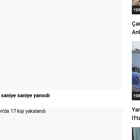
YE
Çan
Anl
 saniye saniye yansıdı
YE
Yan
İft