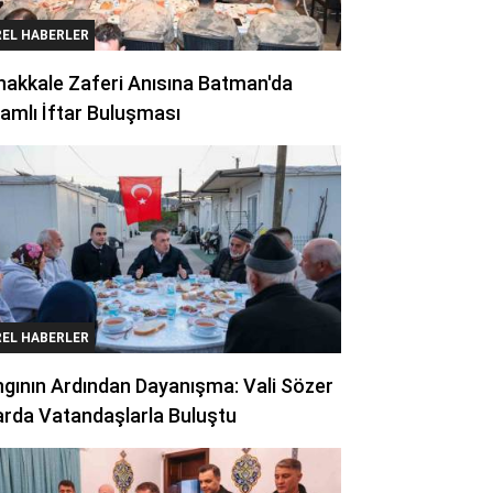
REL HABERLER
akkale Zaferi Anısına Batman'da
amlı İftar Buluşması
REL HABERLER
gının Ardından Dayanışma: Vali Sözer
arda Vatandaşlarla Buluştu