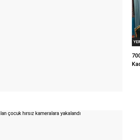
YE
700
Kad