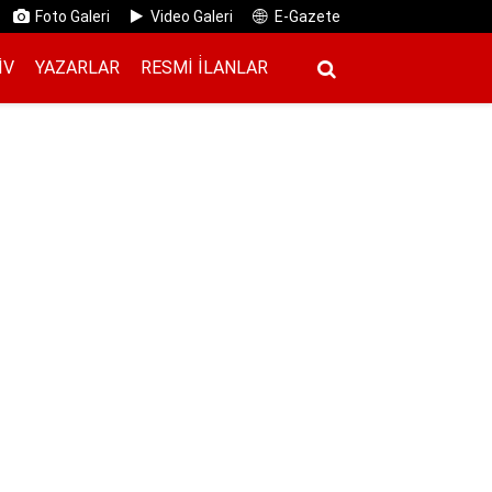
Foto Galeri
Video Galeri
E-Gazete
IV
YAZARLAR
RESMI İ̇LANLAR