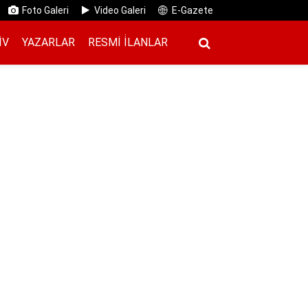
Foto Galeri
Video Galeri
E-Gazete
IV
YAZARLAR
RESMI İ̇LANLAR