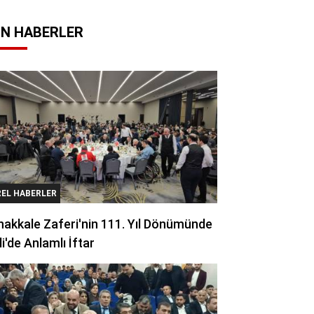
N HABERLER
REL HABERLER
akkale Zaferi'nin 111. Yıl Dönümünde
li'de Anlamlı İftar