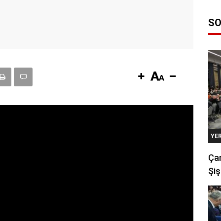
SO
YE
Çan
Şiş