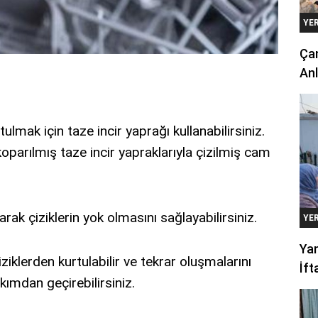
YE
Çan
Anl
lmak için taze incir yaprağı kullanabilirsiniz.
parılmış taze incir yapraklarıyla çizilmiş cam
ak çiziklerin yok olmasını sağlayabilirsiniz.
YE
Yan
iklerden kurtulabilir ve tekrar oluşmalarını
İft
kımdan geçirebilirsiniz.