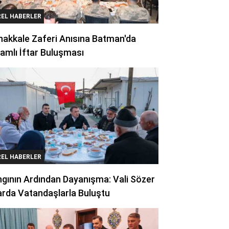
REL HABERLER
akkale Zaferi Anısına Batman'da
amlı İftar Buluşması
REL HABERLER
gının Ardından Dayanışma: Vali Sözer
arda Vatandaşlarla Buluştu