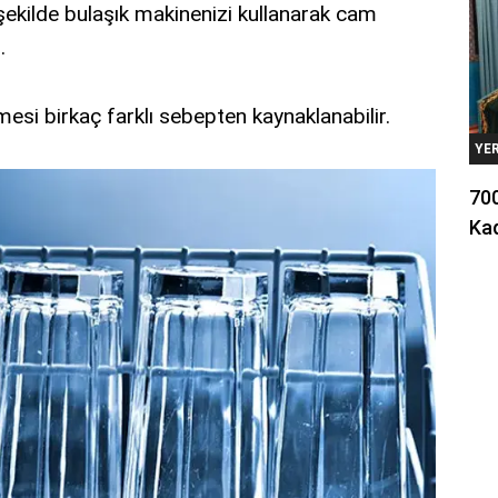
şekilde bulaşık makinenizi kullanarak cam
.
mesi birkaç farklı sebepten kaynaklanabilir.
YE
700
Kad