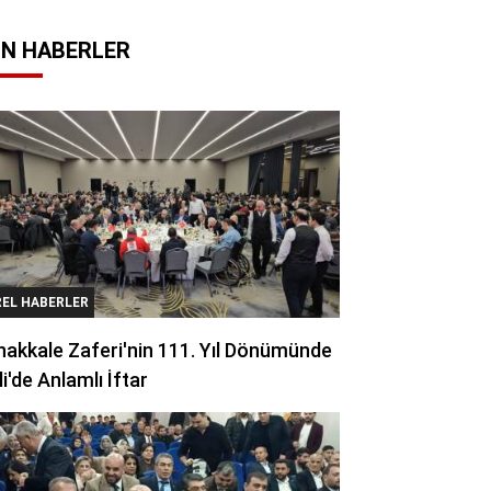
N HABERLER
REL HABERLER
akkale Zaferi'nin 111. Yıl Dönümünde
li'de Anlamlı İftar