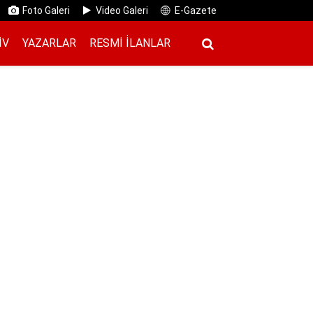
Foto Galeri
Video Galeri
E-Gazete
IV
YAZARLAR
RESMI İ̇LANLAR