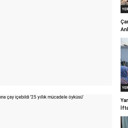
YE
Çan
Anl
YE
Yan
İft