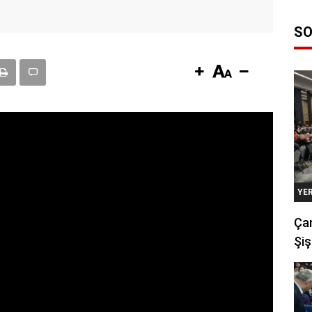
SO
YE
Çan
Şiş