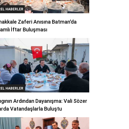
REL HABERLER
akkale Zaferi Anısına Batman'da
amlı İftar Buluşması
REL HABERLER
gının Ardından Dayanışma: Vali Sözer
arda Vatandaşlarla Buluştu