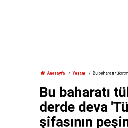
Anasayfa
Yaşam
Bu baharatı tüketme
Bu baharatı t
derde deva 'T
şifasının peşi