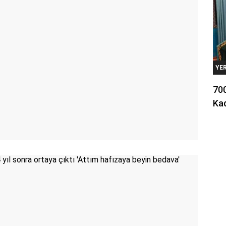
YE
700
Kad