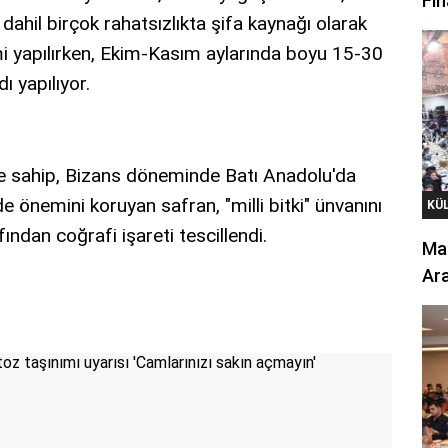
Fin
dahil birçok rahatsızlıkta şifa kaynağı olarak
mi yapılırken, Ekim-Kasım aylarında boyu 15-30
 yapılıyor.
şe sahip, Bizans döneminde Batı Anadolu'da
 önemini koruyan safran, "milli bitki" ünvanını
KÜ
ından coğrafi işareti tescillendi.
Mar
Ara