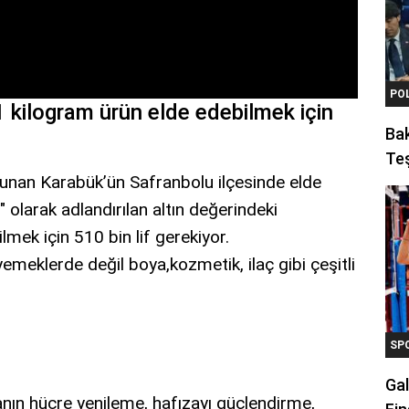
PO
1 kilogram ürün elde edebilmek için
Ba
Teş
nan Karabük’ün Safranbolu ilçesinde elde
" olarak adlandırılan altın değerindeki
mek için 510 bin lif gerekiyor.
meklerde değil boya,kozmetik, ilaç gibi çeşitli
SP
Gal
anın hücre yenileme, hafızayı güçlendirme,