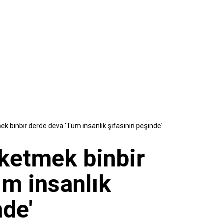
k binbir derde deva 'Tüm insanlık şifasının peşinde'
üketmek binbir
üm insanlık
nde'