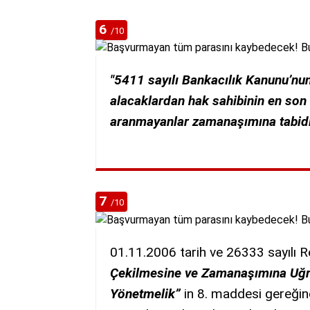
6
/10
"5411 sayılı Bankacılık Kanunu’nu
alacaklardan hak sahibinin en son ta
aranmayanlar zamanaşımına tabidir
7
/10
01.11.2006 tarih ve 26333 sayılı 
Çekilmesine ve Zamanaşımına Uğra
Yönetmelik”
in 8. maddesi gereğin