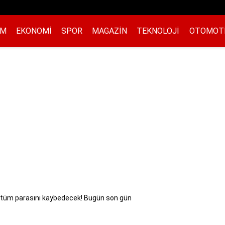
EM
EKONOMI
SPOR
MAGAZIN
TEKNOLOJI
OTOMOT
üm parasını kaybedecek! Bugün son gün