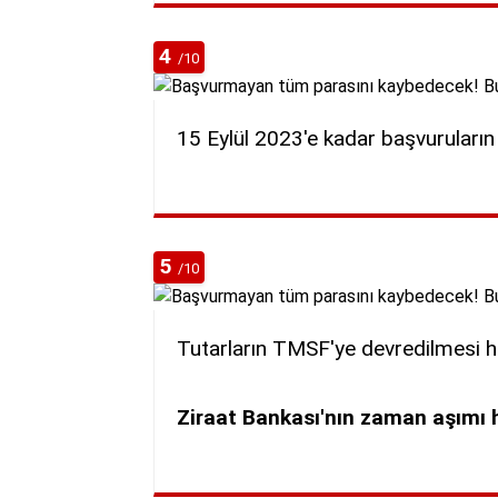
4
/10
15 Eylül 2023'e kadar başvuruların 
5
/10
Tutarların TMSF'ye devredilmesi ha
Ziraat Bankası'nın zaman aşımı h