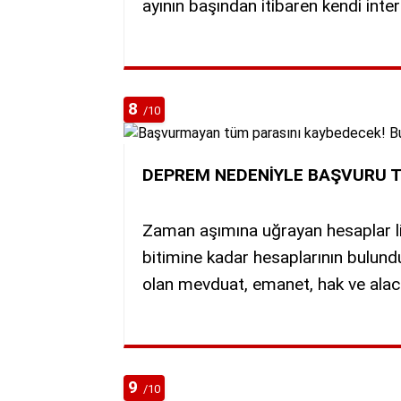
ayının başından itibaren kendi inte
8
/10
DEPREM NEDENİYLE BAŞVURU TA
Zaman aşımına uğrayan hesaplar list
bitimine kadar hesaplarının bulund
olan mevduat, emanet, hak ve alaca
9
/10