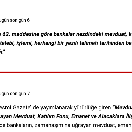
n 62. maddesine göre bankalar nezdindeki mevduat, k
lebi, işlemi, herhangi bir yazılı talimatı tarihinden ba
."
Resmî Gazete’ de yayımlanarak yürürlüğe giren
“Mevdua
yan Mevduat, Katılım Fonu, Emanet ve Alacaklara İli
ce bankaların, zamanaşımına uğrayan mevduat, emanet 