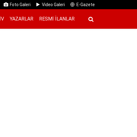
Foto Galeri
Video Galeri
E-Gazete
IV
YAZARLAR
RESMI İ̇LANLAR