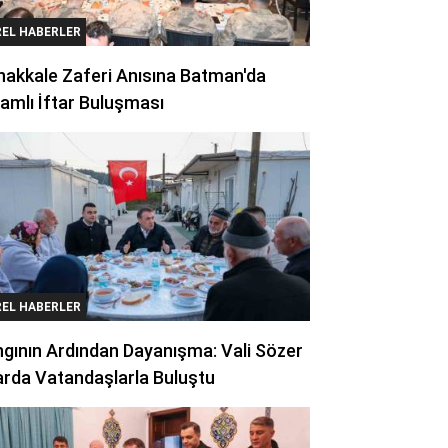
REL HABERLER
akkale Zaferi Anısına Batman'da
amlı İftar Buluşması
REL HABERLER
gının Ardından Dayanışma: Vali Sözer
arda Vatandaşlarla Buluştu