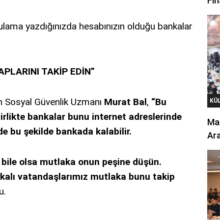
Fin
ulama yazdığınızda hesabınızın olduğu bankalar
APLARINI TAKİP EDİN”
an Sosyal Güvenlik Uzmanı
Murat Bal
,
“Bu
KÜ
 birlikte bankalar bunu internet adreslerinde
Mar
de bu şekilde bankada kalabilir.
Ara
ız bile olsa mutlaka onun peşine düşün.
alakalı vatandaşlarımız mutlaka bunu takip
u.