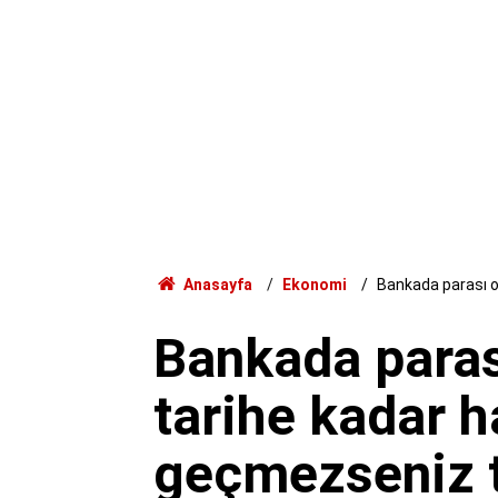
Anasayfa
Ekonomi
Bankada parası o
Bankada parası
tarihe kadar 
geçmezseniz 