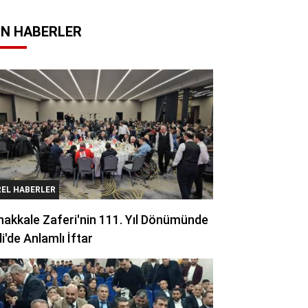
N HABERLER
REL HABERLER
akkale Zaferi'nin 111. Yıl Dönümünde
li'de Anlamlı İftar