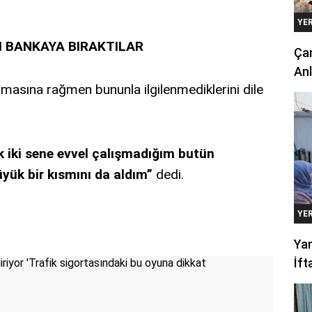
YE
I BANKAYA BIRAKTILAR
Çan
Anl
lmasına rağmen bununla ilgilenmediklerini dile
k iki sene evvel çalışmadığım butün
yük bir kısmını da aldım”
dedi.
YE
Yan
İft