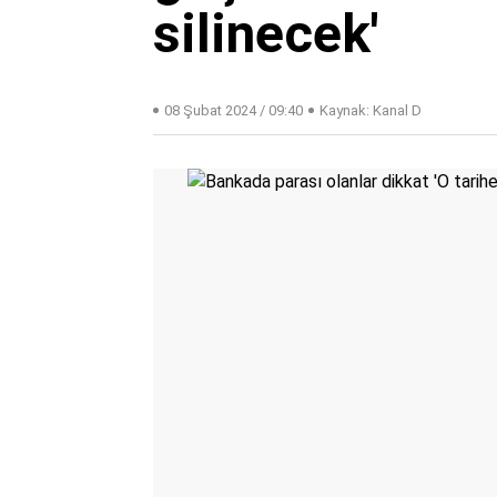
silinecek'
08 Şubat 2024 / 09:40
Kaynak: Kanal D