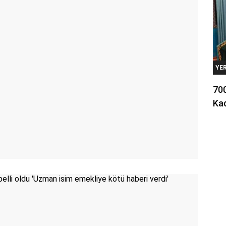
YE
700
Kad