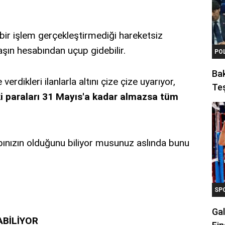
bir işlem gerçekleştirmediği hareketsiz
şın hesabından uçup gidebilir.
PO
Ba
erdikleri ilanlarla altını çize çize uyarıyor,
Teş
i paraları 31 Mayıs'a kadar almazsa tüm
ınızın olduğunu biliyor musunuz aslında bunu
SP
Gal
BİLİYOR