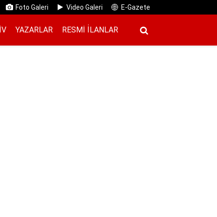
Foto Galeri
Video Galeri
E-Gazete
IV
YAZARLAR
RESMI İ̇LANLAR