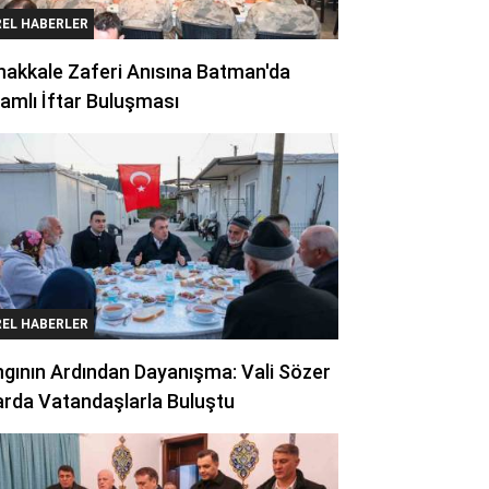
REL HABERLER
akkale Zaferi Anısına Batman'da
amlı İftar Buluşması
REL HABERLER
gının Ardından Dayanışma: Vali Sözer
arda Vatandaşlarla Buluştu