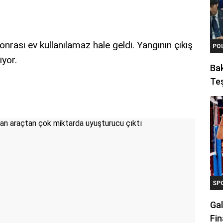
rası ev kullanılamaz hale geldi. Yangının çıkış
PO
iyor.
Ba
Teş
SP
Gal
Fin