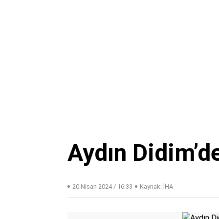
Aydın Didim’d
20 Nisan 2024 / 16:33
Kaynak: İHA