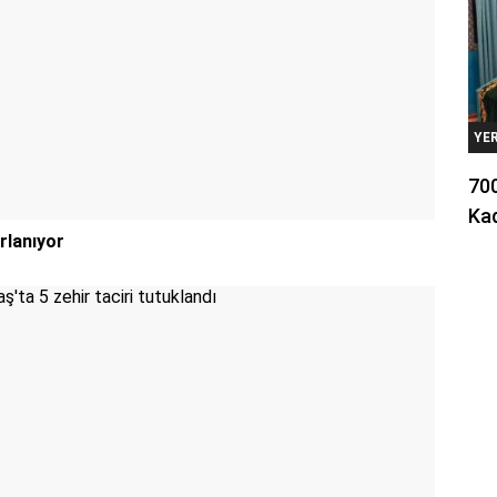
YE
700
Kad
rlanıyor