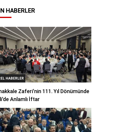
N HABERLER
REL HABERLER
akkale Zaferi'nin 111. Yıl Dönümünde
li'de Anlamlı İftar