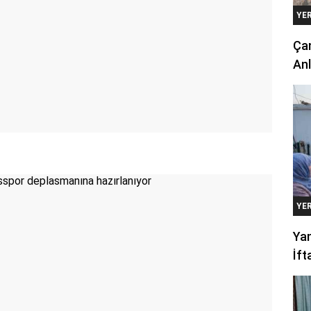
YE
Çan
Anl
YE
Yan
İft