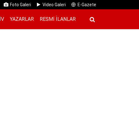
Foto Galeri
Video Galeri
E-Gazete
IV
YAZARLAR
RESMI İ̇LANLAR