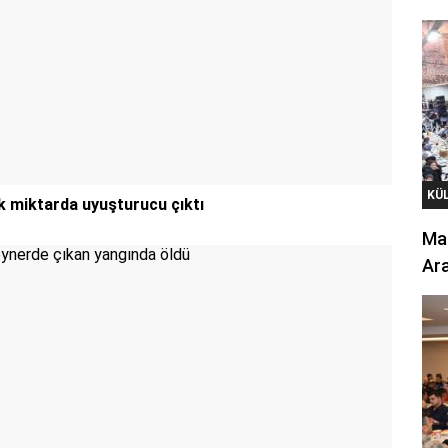
KÜ
k miktarda uyuşturucu çıktı
Mar
Ara