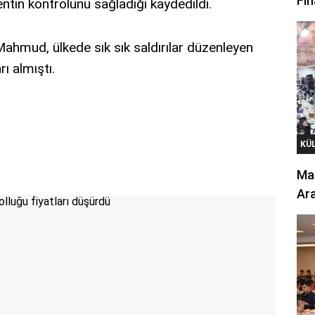
Fin
tin kontrolünü sağladığı kaydedildi.
mud, ülkede sık sık saldırılar düzenleyen
ı almıştı.
KÜ
Mar
Ara