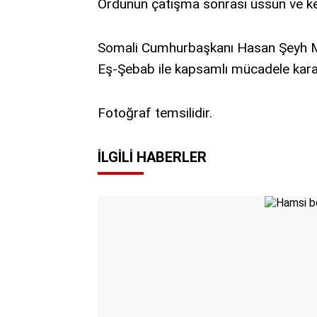
Ordunun çatışma sonrası üssün ve ken
Somali Cumhurbaşkanı Hasan Şeyh Mah
Eş-Şebab ile kapsamlı mücadele karar
Fotoğraf temsilidir.
İLGILI HABERLER