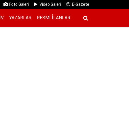
Foto Galeri
Video Galeri
E-Gazete
IV
YAZARLAR
RESMI İ̇LANLAR