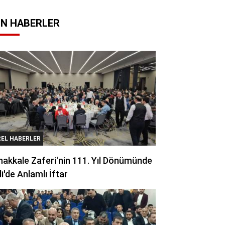
N HABERLER
REL HABERLER
akkale Zaferi'nin 111. Yıl Dönümünde
li'de Anlamlı İftar