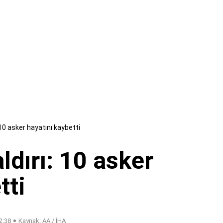
 10 asker hayatını kaybetti
ldırı: 10 asker
tti
2:38
Kaynak: AA / İHA