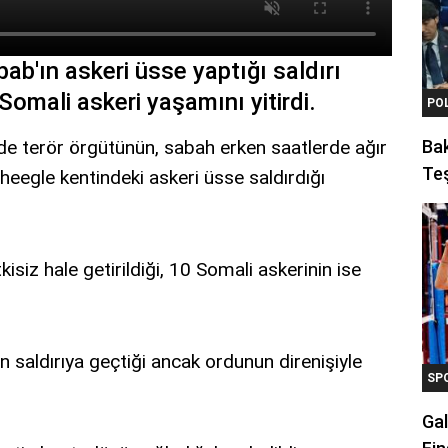
ab'ın askeri üsse yaptığı saldırı
omali askeri yaşamını yitirdi.
PO
de terör örgütünün, sabah erken saatlerde ağır
Ba
Teş
heegle kentindeki askeri üsse saldırdığı
siz hale getirildiği, 10 Somali askerinin ise
en saldırıya geçtiği ancak ordunun direnişiyle
SP
Gal