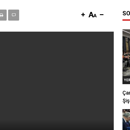
SO
YE
Çan
Şiş