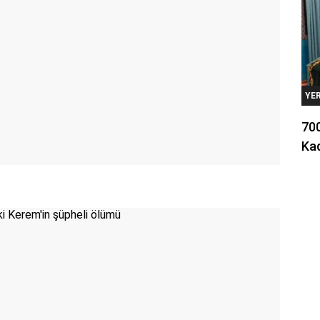
YE
700
Kad