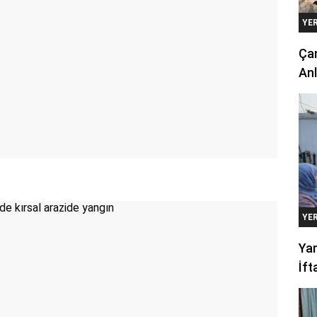
YE
Çan
Anl
YE
Yan
İft