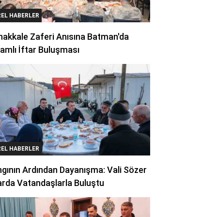
REL HABERLER
akkale Zaferi Anısına Batman'da
amlı İftar Buluşması
REL HABERLER
gının Ardından Dayanışma: Vali Sözer
arda Vatandaşlarla Buluştu