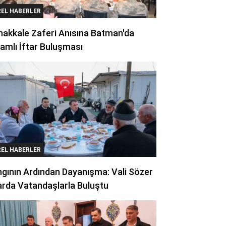
REL HABERLER
akkale Zaferi Anısına Batman'da
amlı İftar Buluşması
REL HABERLER
gının Ardından Dayanışma: Vali Sözer
arda Vatandaşlarla Buluştu