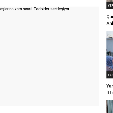
YE
Çan
Anl
YE
Yan
İft