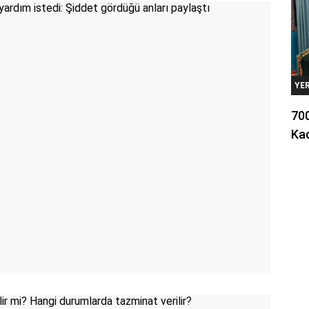
YE
700
Kad