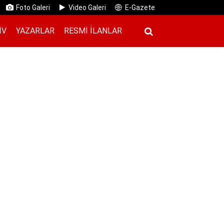
Foto Galeri
Video Galeri
E-Gazete
IV
YAZARLAR
RESMI İ̇LANLAR