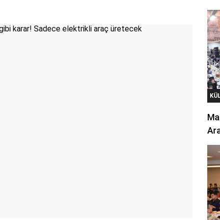
KÜ
Mar
Ara