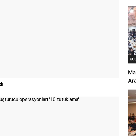
KÜ
Mar
Ara
dı