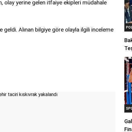
, olay yerine gelen itfaiye ekipleri müdahale
PO
geldi. Alınan bilgiye göre olayla ilgili inceleme
Ba
Teş
SP
Gal
Fin