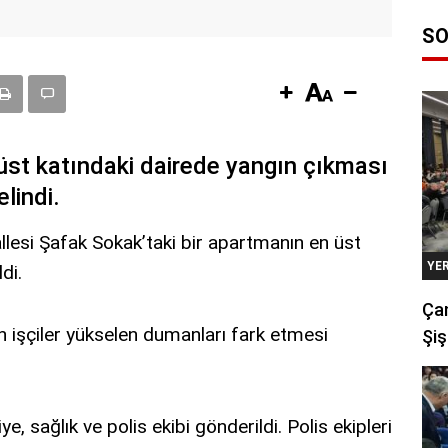
SO
üst katındaki dairede yangın çıkması
lindi.
llesi Şafak Sokak’taki bir apartmanın en üst
YE
di.
Çan
n işçiler yükselen dumanları fark etmesi
Şiş
e, sağlık ve polis ekibi gönderildi. Polis ekipleri