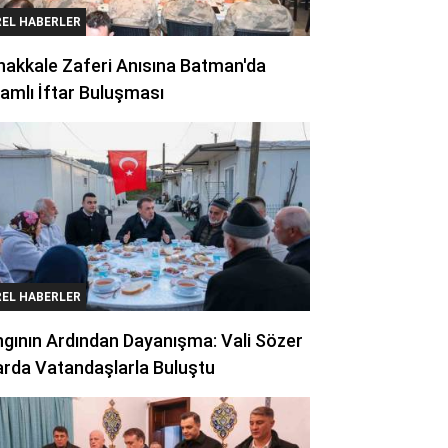
REL HABERLER
akkale Zaferi Anısına Batman'da
amlı İftar Buluşması
REL HABERLER
gının Ardından Dayanışma: Vali Sözer
arda Vatandaşlarla Buluştu