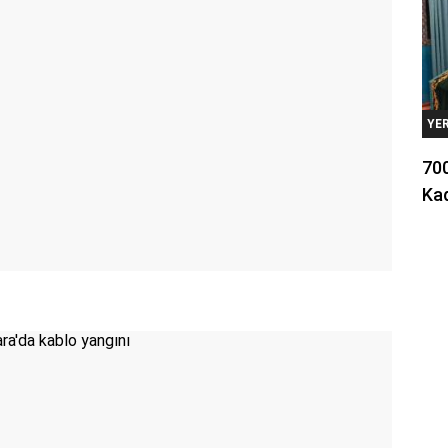
YE
700
Kad