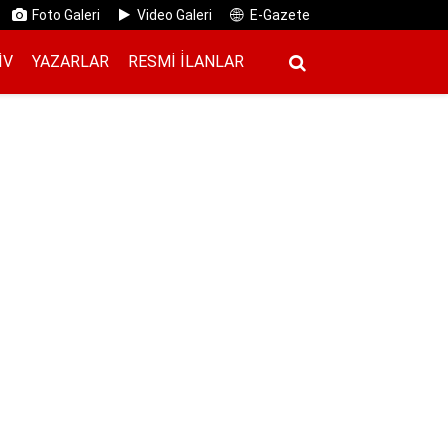
Foto Galeri
Video Galeri
E-Gazete
IV
YAZARLAR
RESMI İ̇LANLAR