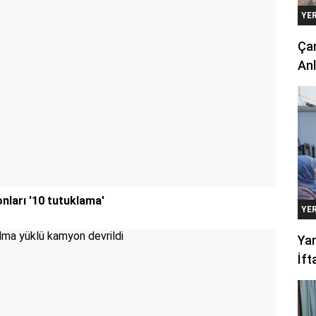
YE
Çan
Anl
nları '10 tutuklama'
YE
Yan
İft