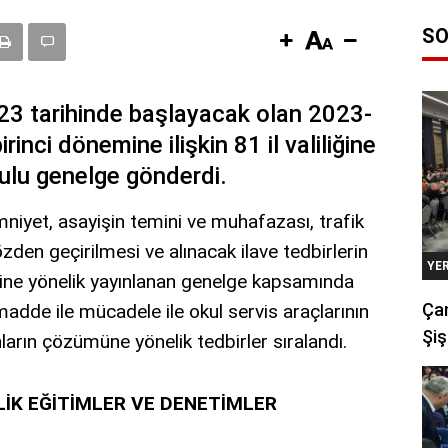
SO
2023 tarihinde başlayacak olan 2023-
rinci dönemine ilişkin 81 il valiliğine
nulu genelge gönderdi.
niyet, asayişin temini ve muhafazası, trafik
gözden geçirilmesi ve alınacak ilave tedbirlerin
YE
ine yönelik yayınlanan genelge kapsamında
Çan
madde ile mücadele ile okul servis araçlarının
Şiş
nların çözümüne yönelik tedbirler sıralandı.
İK EĞİTİMLER VE DENETİMLER