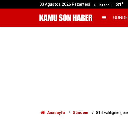
31°
03 Ağustos 2026 Pazartesi
İstanbul
GÜND
Anasayfa
Gündem
81 il valiliğine g