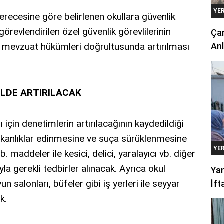
YE
recesine göre belirlenen okullara güvenlik
örevlendirilen özel güvenlik görevlilerinin
Çan
ili mevzuat hükümleri doğrultusunda artırılması
Anl
İLDE ARTIRILACAK
için denetimlerin artırılacağının kaydedildiği
ışkanlıklar edinmesine ve suça sürüklenmesine
YE
. maddeler ile kesici, delici, yaralayıcı vb. diğer
a gerekli tedbirler alınacak. Ayrıca okul
Yan
n salonları, büfeler gibi iş yerleri ile seyyar
İft
k.