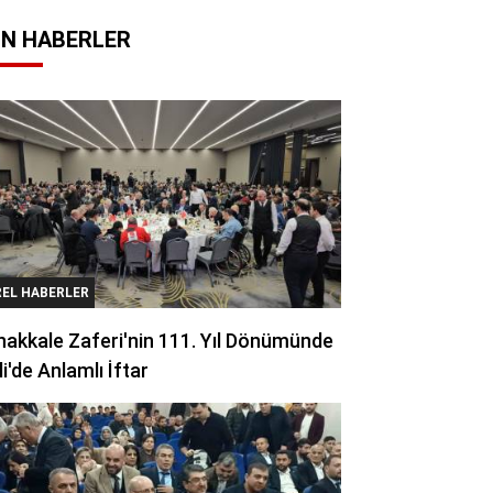
N HABERLER
REL HABERLER
akkale Zaferi'nin 111. Yıl Dönümünde
li'de Anlamlı İftar