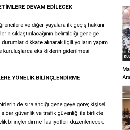
NETİMLERE DEVAM EDİLECEK
rencilere ve diğer yayalara ilk geçiş hakkını
in sıklaştırılacağının belirtildiği genelge
i durumlar dikkate alınarak ilgili yolların yapım
uruluşlarca eksikliklerin giderilmesi
KÜ
Mar
Ara
ERE YÖNELİK BİLİNÇLENDİRME
rlerin de sıralandığı genelgeye göre; kişisel
ber güvenlik ve trafik güvenliği ile birlikte
ik bilinçlendirme faaliyetleri düzenlenecek.