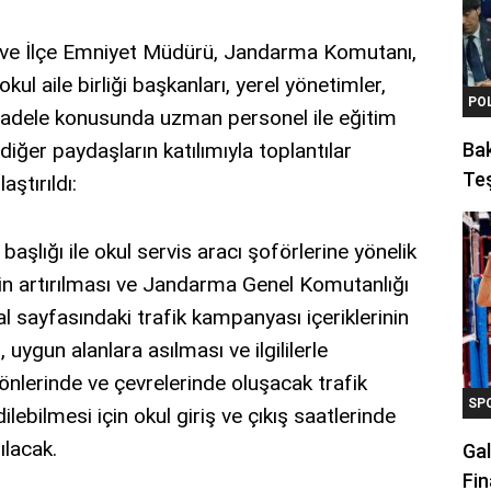
l ve İlçe Emniyet Müdürü, Jandarma Komutanı,
okul aile birliği başkanları, yerel yönetimler,
PO
ücadele konusunda uzman personel ile eğitim
ğer paydaşların katılımıyla toplantılar
Ba
Teş
aştırıldı:
aşlığı ile okul servis aracı şoförlerine yönelik
in artırılması ve Jandarma Genel Komutanlığı
 sayfasındaki trafik kampanyası içeriklerinin
ygun alanlara asılması ve ilgililerle
önlerinde ve çevrelerinde oluşacak trafik
SP
bilmesi için okul giriş ve çıkış saatlerinde
ılacak.
Gal
Fin