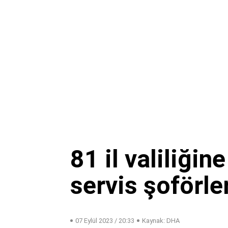
81 il valiliğin
servis şoförle
07 Eylül 2023 / 20:33
Kaynak: DHA