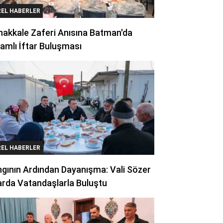
REL HABERLER
akkale Zaferi Anısına Batman'da
amlı İftar Buluşması
REL HABERLER
gının Ardından Dayanışma: Vali Sözer
arda Vatandaşlarla Buluştu