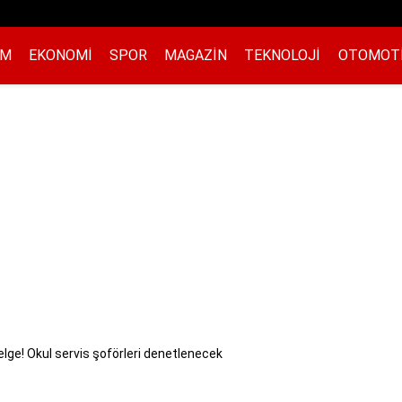
EM
EKONOMI
SPOR
MAGAZIN
TEKNOLOJI
OTOMOT
enelge! Okul servis şoförleri denetlenecek