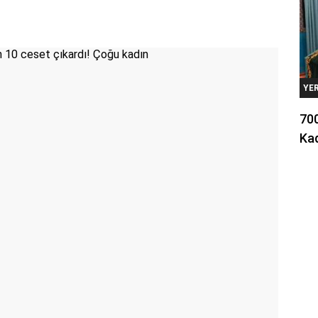
YE
700
Kad