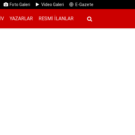
Foto Galeri
Video Galeri
E-Gazete
IV
YAZARLAR
RESMI İ̇LANLAR