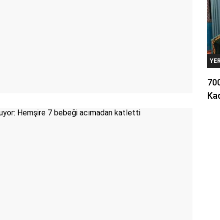
YE
700
Kad