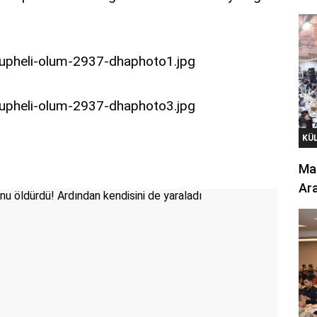
KÜ
Mar
Ara