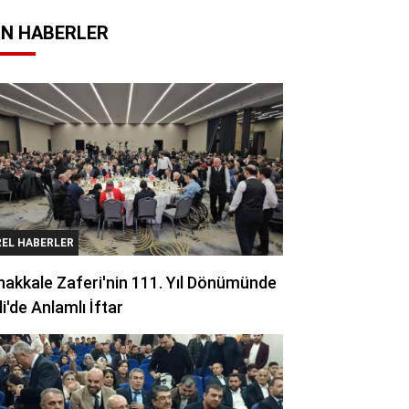
N HABERLER
REL HABERLER
akkale Zaferi'nin 111. Yıl Dönümünde
li'de Anlamlı İftar