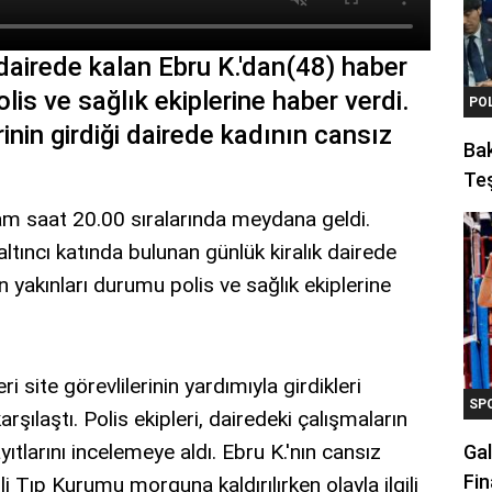
 dairede kalan Ebru K.'dan(48) haber
is ve sağlık ekiplerine haber verdi.
PO
rinin girdiği dairede kadının cansız
Ba
Teş
am saat 20.00 sıralarında meydana geldi.
 altıncı katında bulunan günlük kiralık dairede
 yakınları durumu polis ve sağlık ekiplerine
ri site görevlilerinin yardımıyla girdikleri
SP
rşılaştı. Polis ekipleri, dairedeki çalışmaların
ıtlarını incelemeye aldı. Ebru K.'nın cansız
Gal
Fin
 Tıp Kurumu morguna kaldırılırken olayla ilgili