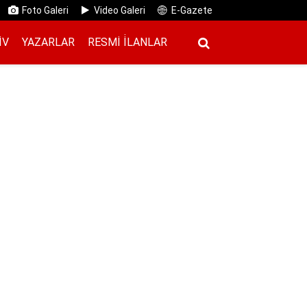
Foto Galeri
Video Galeri
E-Gazete
IV
YAZARLAR
RESMI İ̇LANLAR