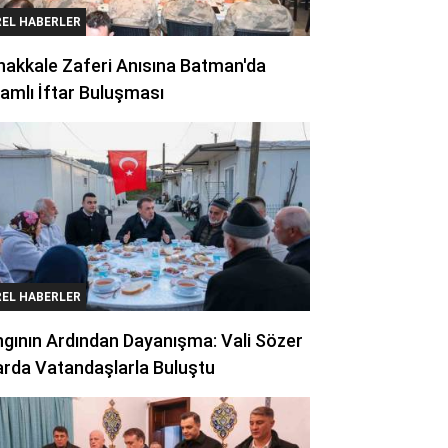
REL HABERLER
akkale Zaferi Anısına Batman'da
amlı İftar Buluşması
REL HABERLER
gının Ardından Dayanışma: Vali Sözer
arda Vatandaşlarla Buluştu