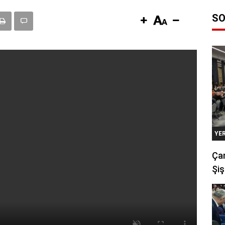
SO
YE
Çan
Şiş