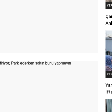
YE
Çan
Anl
YE
Yan
İft